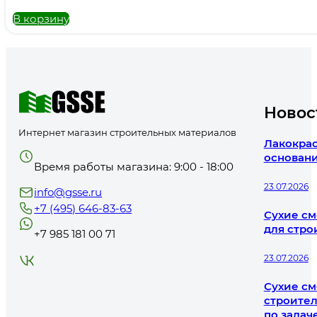
В корзину
Новос
Интернет магазин строительных материалов
Лакокрас
основани
Время работы магазина: 9:00 - 18:00
23.07.2026
info@gsse.ru
+7 (495) 646-83-63
Сухие см
для стро
+7 985 181 00 71
23.07.2026
Сухие см
строител
по задач