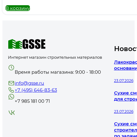
В корзину
Новос
Интернет магазин строительных материалов
Лакокрас
основани
Время работы магазина: 9:00 - 18:00
23.07.2026
info@gsse.ru
+7 (495) 646-83-63
Сухие см
для стро
+7 985 181 00 71
23.07.2026
Сухие см
строител
по задач