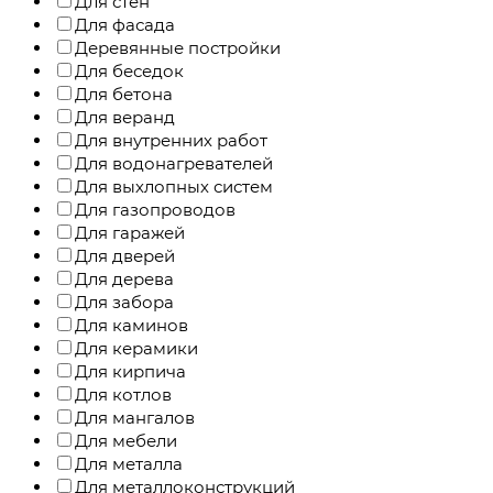
Для стен
Для фасада
Деревянные постройки
Для беседок
Для бетона
Для веранд
Для внутренних работ
Для водонагревателей
Для выхлопных систем
Для газопроводов
Для гаражей
Для дверей
Для дерева
Для забора
Для каминов
Для керамики
Для кирпича
Для котлов
Для мангалов
Для мебели
Для металла
Для металлоконструкций