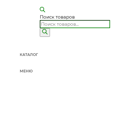
Как связать категорию с услугами GSSE?
Поиск товаров
Если материалы нужны под объект, используйте
расчет строител
кровли, утепления, пароизоляции, эмалей, грунтовок, герметиков
влияет на всю систему. Категория дает выбор, расчет помогает св
КАТАЛОГ
Что проверить перед заказом?
МЕНЮ
Перед заказом откройте
Эмали по металлу
, затем карточки товар
эмали
,
грунтовка под краски
,
расчет материалов
. Проверьте назв
производителя, совместимость и условия применения. Если матер
связку до покупки, а не после доставки.