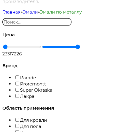
производителя.
Главная
Эмали
Эмали по металлу
Цена
233
17226
Бренд
Parade
Proremontt
Super Okraska
Лакра
Область применения
Для кровли
Для пола