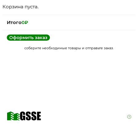
Корзина пуста.
Как считать расход и запас?
Итого
0
₽
Оформить заказ
Расход зависит от основания, толщины слоя, впитываемости, ин
требований производителя. Не используйте усредненное число бе
соберите необходимые товары и отправьте заказ.
условия объекта, затем проверьте фасовку и запас, особенно для
Какие ошибки чаще всего встречаются?
Частые ошибки: выбирать только по цене, не смотреть назначени
слои, забывать про влажность или температуру, не проверять цвет
высоким числом товаров важна навигация через реальные подкате