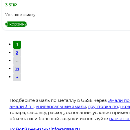
3 511
₽
Уточняте скидку
В корзину
1
2
…
19
→
Подберите эмаль по металлу в GSSE через
Эмали по
эмали 3 в 1
,
универсальные эмали
,
грунтовка под кр
товара, фасовку, расход, основание, условия приме
объекта или большой закупки используйте
расчет с
+7 (495) 646-83-63
info@gsse.ru