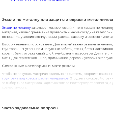
Эмали по металлу для защиты и окраски металлическ
Эмали по металлу
закрывает коммерческий интент «эмаль по металлу
материал, какие ограничения проверить и какие соседние категории 
основание, условия эксплуатации, расход, фасовку и совместимые сл
Выбор начинается с основания. Для эмалей важно различать металл,
грунтовок – внутренние и наружные работы, стены, бетон, адгезионн
кровля, баня, отражающий слой, мембрана и аксессуары. Для утеплит
маты. Для герметиков – шов, примыкание, дерево и условия эксплуат
Связанные категории и материалы
Чтобы не покупать материал отдельно от системы, откройте связанн
грунтовка под краски
,
расчет материалов
. Это дает поисковой стран
за выбор типа материала, карточка товара подтверждает свойства, а 
совместимость.
Если материал относится к фасаду, кровле, утеплению, окраске, гру
почти всегда есть подготовительный или финишный слой. Именно п
страницы, а на категории, которые помогают закрыть задачу покупат
Часто задаваемые вопросы
Расход, фасовка и проверка карточек