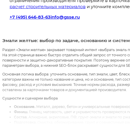
ограничения производителя проверяйте в карточках
расчет строительных материалов
и уточните компле
+7 (495) 646-83-63
info@gsse.ru
Эмали желтые: выбор по задаче, основанию и систе
Раздел «Эмали желтые» закрывает товарный интент «выбрать эмаль п
На этой странице важно быстро отделить общий запрос от точного с
поверхности и защитно-декоративные покрытия. Поэтому верхнее опи
параметрам выбора, а нижний SEO-блок раскрывает сущности для 
Основная логика выбора: уточнить основание, тип эмали, цвет, блес
категории важны не только название и цена, но и основание, тип сост
фасовку, расход и условия высыхания. Точные нормы расхода, разме
оставлены за карточками товаров и документацией производителя.
Сущности и сценарии выбора
Основание.
Металл, дерево, бетон и универсальные поверхнос
Финиш.
Глянец, матовость, цвет и укрывистость проверяются п
Состав.
Алкидные, акриловые, ПФ, грунт-эмали и эмали по ржа
Подготовка.
Очистка, обезжиривание, грунт и совместимый ра
категории.