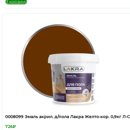
В корзину
0008099 Эмаль акрил. д/пола Лакра Желто-кор. 0,9кг Л-
726
₽