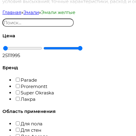
условия высыхания; точные характеристики, расход и 
Главная
Эмали
Эмали желтые
Цена
251
11995
Бренд
Parade
Proremontt
Super Okraska
Лакра
Область применения
Для пола
Для стен