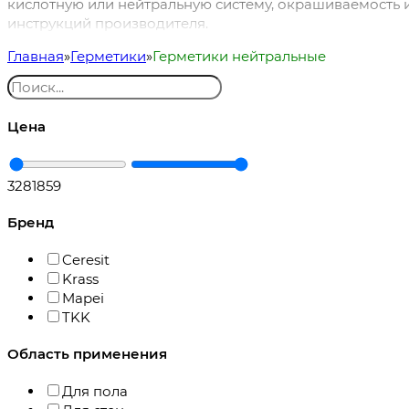
кислотную или нейтральную систему, окрашиваемость и
инструкций производителя.
Главная
Герметики
Герметики нейтральные
Цена
328
1859
Бренд
Ceresit
Krass
Mapei
TKK
Область применения
Для пола