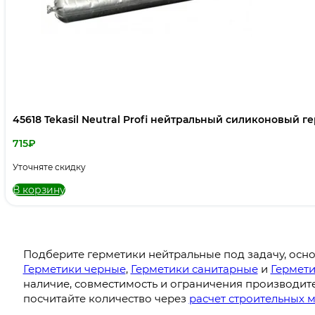
45618 Tekasil Neutral Profi нейтральный силиконовый 
715
₽
Уточняте скидку
В корзину
Подберите герметики нейтральные под задачу, осно
Герметики черные
,
Герметики санитарные
и
Гермети
наличие, совместимость и ограничения производите
посчитайте количество через
расчет строительных 