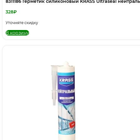
8311186 Герметик силиконовый KRASS Ultraseal нейтра
328
₽
Уточняте скидку
В корзину