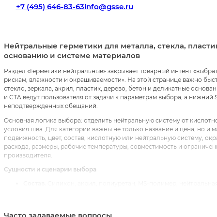
+7 (495) 646-83-63
info@gsse.ru
Нейтральные герметики для металла, стекла, пласти
основанию и системе материалов
Раздел «Герметики нейтральные» закрывает товарный интент «выбр
рискам, влажности и окрашиваемости». На этой странице важно быст
стекло, зеркала, акрил, пластик, дерево, бетон и деликатные основ
и CTA ведут пользователя от задачи к параметрам выбора, а нижни
неподтвержденных обещаний.
Основная логика выбора: отделить нейтральную систему от кислотной
условия шва. Для категории важны не только название и цена, но и 
подвижность, цвет, состав, кислотную или нейтральную систему, о
расхода, размеры, рабочие температуры, совместимость и ограничен
производителя.
Сущности и сценарии выбора
Состав.
Силикон, акрил, полиуретан, MS-полимер, нейтральная
Шов.
Ширина, глубина, подвижность, цвет и видимость опреде
Основание.
Металл, акрил, стекло, плитка, камень и пластик 
Влажность.
Для ванной и кухни важны санитарное назначение,
Часто задаваемые вопросы