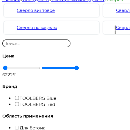
Сверло винтовое
Сверл
Сверло по кафелю
Сверл
Цена
62
2251
Бренд
TOOLBERG Blue
TOOLBERG Red
Область применения
Для бетона