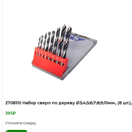
2708110 Набор сверл по дереву Ø3;4;5;6;7;8;9;10мм., (8 шт.)
393
₽
Уточняте скидку