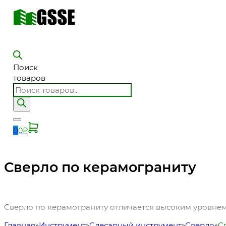
Поиск
товаров
0
0
₽
Сверло по керамограниту
Сверло по керамограниту отличается высоким уровнем
Главная
Инструмент
Слесарный инструмент
Сверло
С