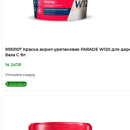
9593107 Краска акрил-уретановая PARADE W120 для де
База С 9л
14 247
₽
Уточняте скидку
В корзину