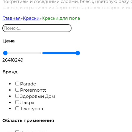
покрытием и соседними слоями, блеск, цветовую базу, 
расход и ограничения берите из карточек товаров и и
Главная
Краски
Краски для пола
Цена
264
18249
Бренд
Parade
Proremontt
Здоровый Дом
Лакра
Текстурол
Область применения