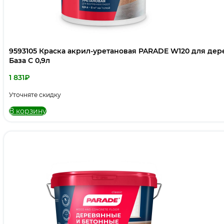
9593105 Краска акрил-уретановая PARADE W120 для де
База С 0,9л
1 831
₽
Уточняте скидку
В корзину