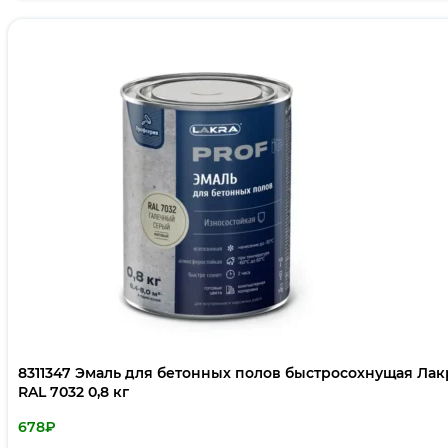
8311347 Эмаль для бетонных полов быстросохнущая Лакра PROF IT Галечный серый,
RAL 7032 0,8 кг
678
₽