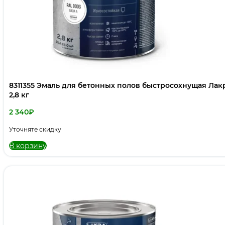
8311355 Эмаль для бетонных полов быстросохнущая Лакра PROF IT База А, RAL 9003
2,8 кг
2 340
₽
Уточняте скидку
В корзину