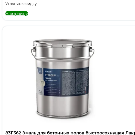
Уточняте скидку
В корзину
8311362 Эмаль для бетонных полов быстросохнущая Лакра PROF IT Галечный серый,