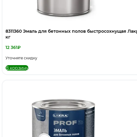
8311360 Эмаль для бетонных полов быстросохнущая Лакра PROF IT База А, RAL 9003 15
кг
12 361
₽
Уточняте скидку
В корзину