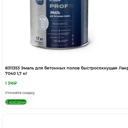
8311353 Эмаль для бетонных полов быстросохнущая Лакра PROF IT Серое окно, RAL
7040 1,7 кг
1 316
₽
Уточняте скидку
В корзину