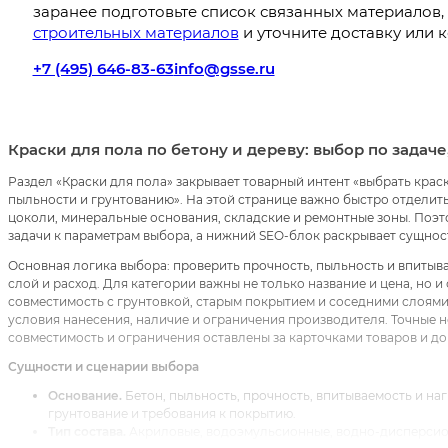
заранее подготовьте список связанных материалов,
строительных материалов
и уточните доставку или 
+7 (495) 646-83-63
info@gsse.ru
Краски для пола по бетону и дереву: выбор по задач
Раздел «Краски для пола» закрывает товарный интент «выбрать краск
пыльности и грунтованию». На этой странице важно быстро отделить
цоколи, минеральные основания, складские и ремонтные зоны. Поэто
задачи к параметрам выбора, а нижний SEO-блок раскрывает сущно
Основная логика выбора: проверить прочность, пыльность и впитывае
слой и расход. Для категории важны не только название и цена, но и
совместимость с грунтовкой, старым покрытием и соседними слоями, 
условия нанесения, наличие и ограничения производителя. Точные н
совместимость и ограничения оставлены за карточками товаров и д
Сущности и сценарии выбора
Основание.
Бетон, пыльность, прочность, впитываемость и наг
грунтование и требования к покрытию.
Тип состава.
Акриловые, водоэмульсионные, водно-дисперсион