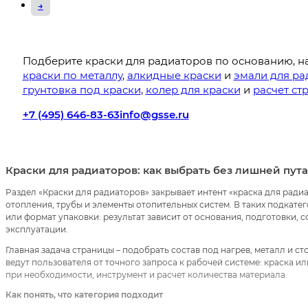
→
Подберите краски для радиаторов по основанию, н
краски по металлу
,
алкидные краски
и
эмали для ра
грунтовка под краски
,
колер для краски
и
расчет ст
+7 (495) 646-83-63
info@gsse.ru
Краски для радиаторов: как выбрать без лишней пут
Раздел «Краски для радиаторов» закрывает интент «краска для ради
отопления, трубы и элементы отопительных систем. В таких подкатег
или формат упаковки: результат зависит от основания, подготовки, 
эксплуатации.
Главная задача страницы – подобрать состав под нагрев, металл и с
ведут пользователя от точного запроса к рабочей системе: краска ил
при необходимости, инструмент и расчет количества материала.
Как понять, что категория подходит