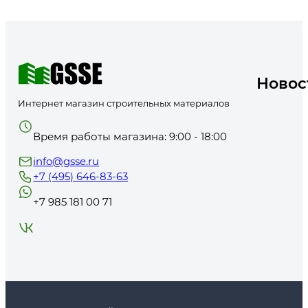
Для разведения интента используйте связанные страницы:
краски
белые краски
и
грунтовка под краски
.
Новос
Интернет магазин строительных материалов
Что купить вместе?
Время работы магазина: 9:00 - 18:00
info@gsse.ru
+7 (495) 646-83-63
Обычно проверяют систему:
грунтовка под краски
,
колер для кра
+7 985 181 00 71
Как не ошибиться с расходом?
Точный расход берите из карточки товара и инструкции производи