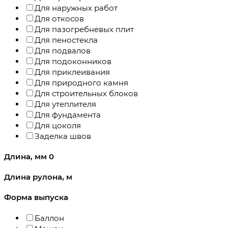
Для наружных работ
Для откосов
Для пазогребневых плит
Для пеностекла
Для подвалов
Для подоконников
Для приклеивания
Для природного камня
Для строительных блоков
Для утеплителя
Для фундамента
Для цоколя
Заделка швов
Длина, мм
0
Длина рулона, м
Форма выпуска
Баллон