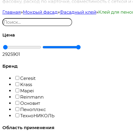
фасовку, расход по карточке, совместимость с сеткой 
Главная
Мокрый фасад
Фасадный клей
Клей для пено
Цена
292
5901
Бренд
Ceresit
Krass
Mapei
Reinmann
Основит
Пеноплэкс
ТехноНИКОЛЬ
Область применения