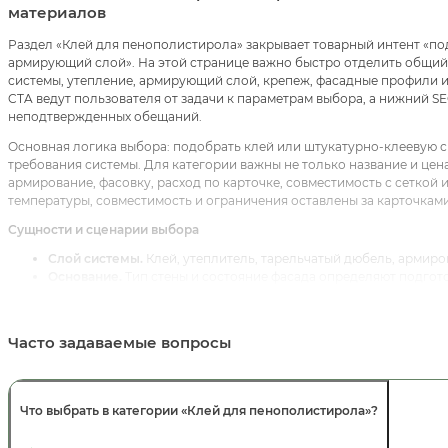
материалов
Раздел «Клей для пенополистирола» закрывает товарный интент «по
армирующий слой». На этой странице важно быстро отделить общий 
системы, утепление, армирующий слой, крепеж, фасадные профили 
CTA ведут пользователя от задачи к параметрам выбора, а нижний 
неподтвержденных обещаний.
Основная логика выбора: подобрать клей или штукатурно-клеевую с
требования системы. Для категории важны не только название и цена,
армирование, фасовку, расход по карточке, совместимость с сеткой
температуры, совместимость и ограничения оставлены за карточкам
Сущности и сценарии выбора
Слой системы.
Клей, утеплитель, тарельчатый дюбель, армиров
Основание.
Тип стены и состояние фасада определяют подгото
Совместимость.
Клей, утеплитель, сетка, дюбели и финиш про
Узлы.
Профили, углы, цоколь, примыкания, капельники и дефо
Расчет.
Количество материалов зависит от площади, схемы кре
Часто задаваемые вопросы
Связанные категории, услуги и статьи
Для внутренней перелинковки используйте:
Мокрый фасад
,
Фасадны
Клей для сетки
,
Штукатурно-клеевая смесь
,
Фасадный утеплитель
и
Что выбрать в категории «Клей для пенополистирола»?
коммерческие интенты и не смешивать общую категорию, материал, 