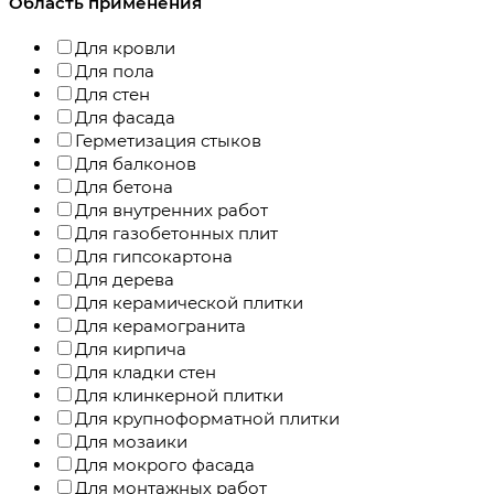
Область применения
Для кровли
Для пола
Для стен
Для фасада
Герметизация стыков
Для балконов
Для бетона
Для внутренних работ
Для газобетонных плит
Для гипсокартона
Для дерева
Для керамической плитки
Для керамогранита
Для кирпича
Для кладки стен
Для клинкерной плитки
Для крупноформатной плитки
Для мозаики
Для мокрого фасада
Для монтажных работ