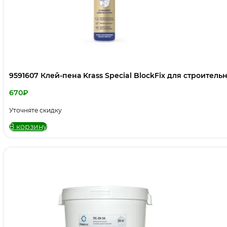
9591607 Клей-пена Krass Special BlockFix для строитель
670
₽
Уточняте скидку
В корзину