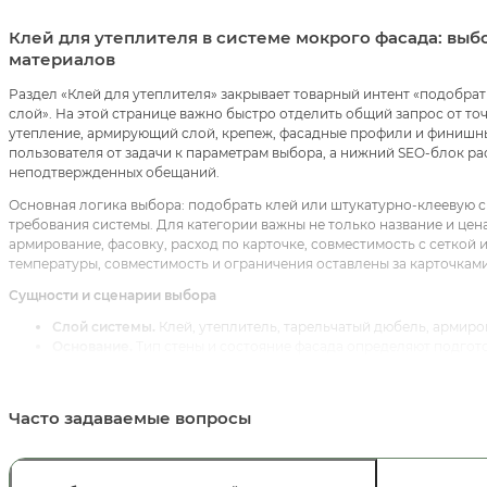
Клей для утеплителя в системе мокрого фасада: выб
материалов
Раздел «Клей для утеплителя» закрывает товарный интент «подобра
слой». На этой странице важно быстро отделить общий запрос от то
утепление, армирующий слой, крепеж, фасадные профили и финишны
пользователя от задачи к параметрам выбора, а нижний SEO-блок р
неподтвержденных обещаний.
Основная логика выбора: подобрать клей или штукатурно-клеевую с
требования системы. Для категории важны не только название и цена,
армирование, фасовку, расход по карточке, совместимость с сеткой
температуры, совместимость и ограничения оставлены за карточкам
Сущности и сценарии выбора
Слой системы.
Клей, утеплитель, тарельчатый дюбель, армиров
Основание.
Тип стены и состояние фасада определяют подгото
Совместимость.
Клей, утеплитель, сетка, дюбели и финиш про
Узлы.
Профили, углы, цоколь, примыкания, капельники и дефо
Расчет.
Количество материалов зависит от площади, схемы кре
Часто задаваемые вопросы
Связанные категории, услуги и статьи
Для внутренней перелинковки используйте:
Мокрый фасад
,
Фасадны