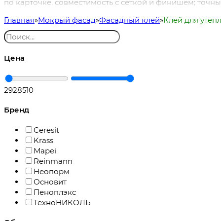
по карточке, совместимость с сеткой и финишем; точны
Главная
Мокрый фасад
Фасадный клей
Клей для утеп
Цена
292
8510
Бренд
Ceresit
Krass
Mapei
Reinmann
Неопорм
Основит
Пеноплэкс
ТехноНИКОЛЬ