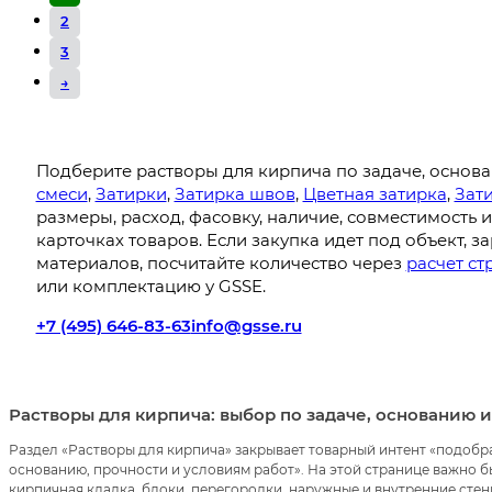
2
3
→
Подберите растворы для кирпича по задаче, основ
смеси
,
Затирки
,
Затирка швов
,
Цветная затирка
,
Зат
размеры, расход, фасовку, наличие, совместимость
карточках товаров. Если закупка идет под объект, з
материалов, посчитайте количество через
расчет с
или комплектацию у GSSE.
+7 (495) 646-83-63
info@gsse.ru
Растворы для кирпича: выбор по задаче, основанию 
Раздел «Растворы для кирпича» закрывает товарный интент «подобр
основанию, прочности и условиям работ». На этой странице важно б
кирпичная кладка, блоки, перегородки, наружные и внутренние стен