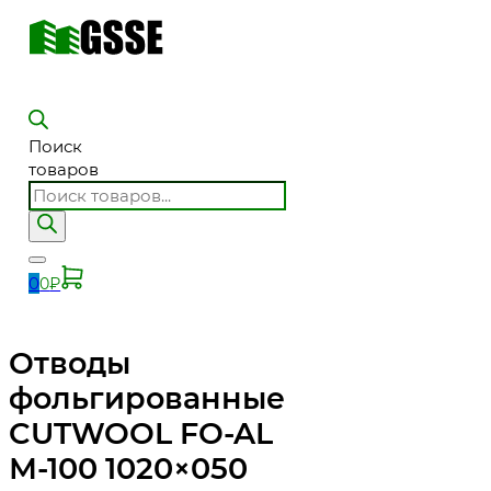
Поиск
товаров
0
0
₽
Отводы
фольгированные
CUTWOOL FO-AL
М-100 1020×050