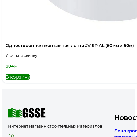
Односторонняя монтажная лента JV SP AL (50мм х 50м)
Уточняте скидку:
604
₽
В корзину
Новос
Интернет магазин строительных материалов
Лакокрас
основани