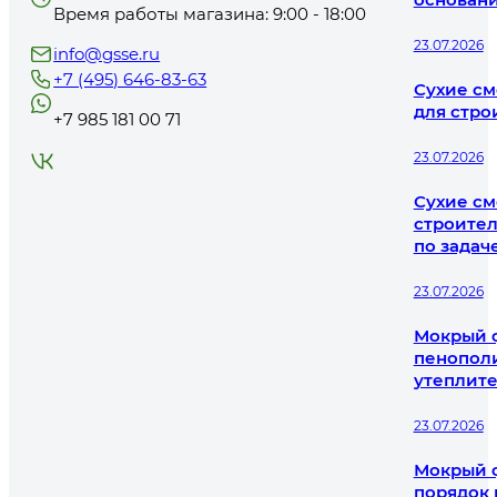
Время работы магазина: 9:00 - 18:00
23.07.2026
info@gsse.ru
+7 (495) 646-83-63
Сухие см
для стро
+7 985 181 00 71
23.07.2026
Сухие см
строител
по задач
23.07.2026
Мокрый ф
пенополи
утеплит
23.07.2026
Мокрый ф
порядок