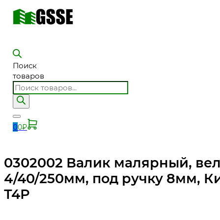
Поиск
товаров
0
0
₽
0302002 Валик малярный, ве
4/40/250мм, под ручку 8мм, К
Т4Р