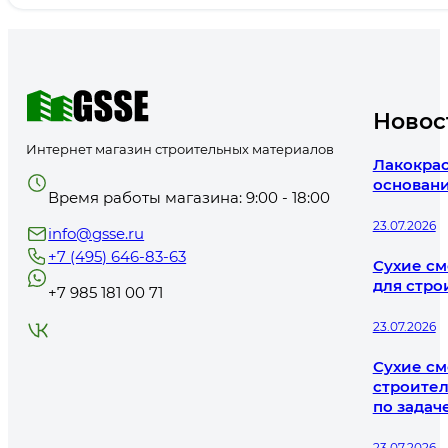
Новос
Интернет магазин строительных материалов
Лакокрас
основани
Время работы магазина: 9:00 - 18:00
23.07.2026
info@gsse.ru
+7 (495) 646-83-63
Сухие см
для стро
+7 985 181 00 71
23.07.2026
Сухие см
строител
по задач
23.07.2026