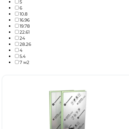
5
6
10.8
16.96
19.78
22.61
24
28.26
4
5.4
7 м2