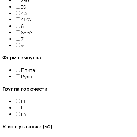
250
30
4.5
41.67
6
66.67
7
9
Форма выпуска
Плита
Рулон
Группа горючести
Г1
НГ
Г4
К-во в упаковке (м2)