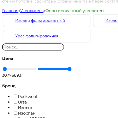
стен и потолка; свойства и ограничения не переносят
Главная
Утеплитель
Фольгированный утеплитель
Изовер фольгированный
Изоло
Урса фольгированная
Цена
3077
68931
Бренд
Rockwool
Ursa
Изолон
Изоспан