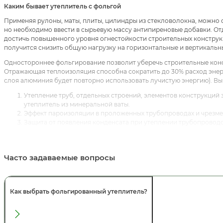
Каким бывает утеплитель с фольгой
Применяя рулоны, маты, плиты, цилиндры из стекловолокна, можно 
но необходимо ввести в сырьевую массу антипиреновые добавки. От
достичь повышенного уровня огнестойкости строительных конструкц
получится снизить общую нагрузку на горизонтальные и вертикаль
Одностороннее фольгирование позволит уберечь строительные конс
Отражающая теплоизоляция способна сократить до 30% расход энер
слоя алюминия будет повторно использовать лучистую энергию). Вы
Утепление труб, отдельных строений, элементов конструкций
утеплитель из минеральной ваты.
Эффект пароизоляции в проложенных трубопроводах и чрезм
Защита от появления конденсата при утеплении трубопровод
Фольгированный утеплитель — это сохранение металлических
Возможность укладки гибкого рулонного фольгированного ут
Изоляция тепловых потерь в воздуховодах, создание барьера
Часто задаваемые вопросы
звуков от работы приточно-вытяжной вентиляции.
Недопущение распространения огня в случае возникновения 
утеплителя для труб и строительных конструкций.
Готовая теплоизоляция труб наземной прокладки (не требуетс
Как выбрать фольгированный утеплитель?
Отсутствие канцерогенных включений в фольгированном утеп
использование изделий не только для изоляции трубопроводов
вспомогательных постройках.