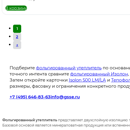
В корзину
1
2
→
Подберите
фольгированный утеплитель
по основани
точного интента сравните
фольгированный Изолон
,
Затем откройте карточки
Isolon 500 LM/LA
и
Тепофо
размеры, фасовку и ограничения конкретного проду
+7 (495) 646-83-63
info@gsse.ru
Фольгированный утеплитель
представляет двухслойную изоляцию:
Базовой основой является минераловатная продукция или вспененн