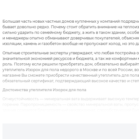
Большая часть новых частных домов купленных у компаний подрядчик
бывает довольно редко. Почему стоит обратить внимание на тепло
сильно ударить по семейному бюджету, а жить в таком здании, осо
и менеджеры опытно обманывают доверчивых покупателей, объясняя 
изоляции, камень и газобетон вообще не пропускают холод, но это да
Опытные строительные эксперты утверждают, что любая постройка о
значительной экономией ресурсов и бюджета, а так же комфортным 
роль. Поэтому если решили приобретать дом, обязательно выбирайт
утеплитель Изорок для пола недорого в Москве и по всей России,
магазине Вы сможете приобрести качественный утеплитель для пола 
обязательный сертификат, подтверждающий высокое качество и степ
Достоинства утеплителя Изорок для пола
Огнеустойчивость — минеральная вата выдерживает высокую темпер
горение. Паропроницаемость — свойство минеральной ваты, пропуск
здания создается благоприятный микроклимат, способствующий быт
Звукоизоляция — отлично снимает повышенный звуковой дискомфор
с оживленной улицей либо дорогой. Не впитывает влагу — показатель
даже при попадании воды в утеплитель, характеристики практически
эксплуатации.