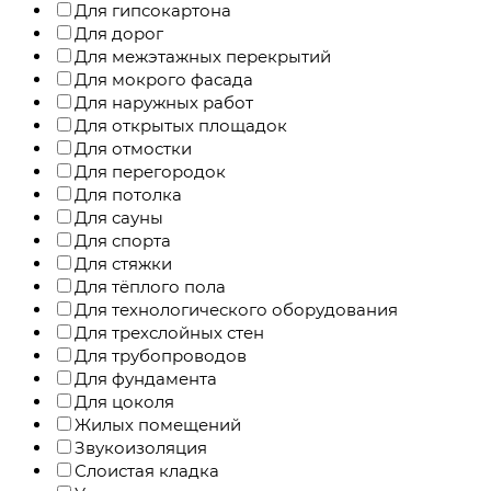
Для гипсокартона
Для дорог
Для межэтажных перекрытий
Для мокрого фасада
Для наружных работ
Для открытых площадок
Для отмостки
Для перегородок
Для потолка
Для сауны
Для спорта
Для стяжки
Для тёплого пола
Для технологического оборудования
Для трехслойных стен
Для трубопроводов
Для фундамента
Для цоколя
Жилых помещений
Звукоизоляция
Слоистая кладка