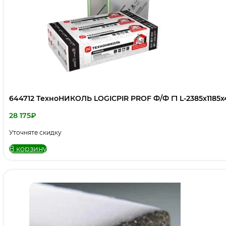
644712 ТехноНИКОЛЬ LOGICPIR PROF Ф/Ф Г1 L-2385х1185х40
28 175
₽
Уточняте скидку
В корзину