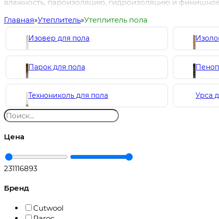
влажность, пароизоляцию, гидроизоляцию и финишное п
Главная
Утеплитель
Утеплитель пола
Изовер для пола
Изоло
Парок для пола
Пеноп
Технониколь для пола
Урса 
Цена
231
116893
Бренд
Cutwool
Paroc