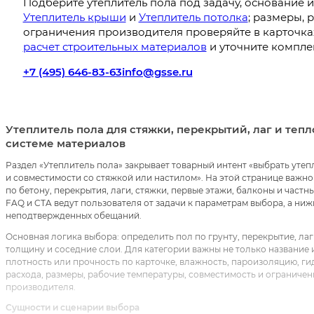
Подберите утеплитель пола под задачу, основание 
Утеплитель крыши
и
Утеплитель потолка
; размеры, 
ограничения производителя проверяйте в карточках
расчет строительных материалов
и уточните компле
+7 (495) 646-83-63
info@gsse.ru
Утеплитель пола для стяжки, перекрытий, лаг и тепл
системе материалов
Раздел «Утеплитель пола» закрывает товарный интент «выбрать утеп
и совместимости со стяжкой или настилом». На этой странице важно
по бетону, перекрытия, лаги, стяжки, первые этажи, балконы и част
FAQ и CTA ведут пользователя от задачи к параметрам выбора, а н
неподтвержденных обещаний.
Основная логика выбора: определить пол по грунту, перекрытие, лаги
толщину и соседние слои. Для категории важны не только название и
плотность или прочность по карточке, влажность, пароизоляцию, 
расхода, размеры, рабочие температуры, совместимость и ограничен
производителя.
Сущности и сценарии выбора