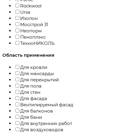
Rockwool
Ursa
Изолон
Мосстрой 31
Неопорм
Пеноплэкс
ТехноНИКОЛЬ
Область применения
Для кровли
Для мансарды
Для перекрытий
Для пола
Для стен
Для фасада
Вентилируемый фасад
Для балконов
Для бани
Для внутренних работ
Для воздуховодов