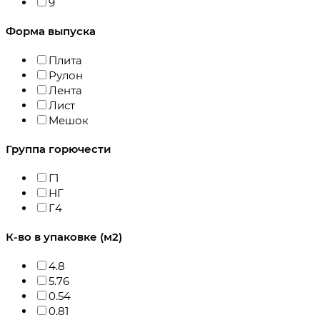
9
Форма выпуска
Плита
Рулон
Лента
Лист
Мешок
Группа горючести
Г1
НГ
Г4
К-во в упаковке (м2)
4.8
5.76
0.54
0.81