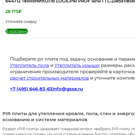
644712 ТехноНИКОЛЬ LOGICPIR PROF Ф/Ф Г1 L-2385х1185х40
28 175
₽
Уточняте скидку
В корзину
Подберите pir плита под задачу, основание и парам
Утеплитель пола
и
Утеплитель крыши
; размеры, рас
ограничения производителя проверяйте в карточках
расчет строительных материалов
и уточните компле
+7 (495) 646-83-63
info@gsse.ru
PIR плиты для утепления кровли, пола, стен и энерг
основанию и системе материалов
Раздел «PIR плита» закрывает товарный интент «выбрать PIR плиту п
совместимости слоев». На этой странице важно быстро отделить общи