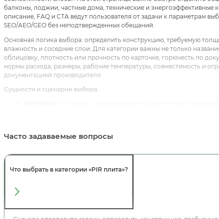
балконы, лоджии, частные дома, технические и энергоэффективные 
описание, FAQ и CTA ведут пользователя от задачи к параметрам вы
SEO/AEO/GEO без неподтвержденных обещаний.
Основная логика выбора: определить конструкцию, требуемую толщи
влажность и соседние слои. Для категории важны не только название
облицовку, плотность или прочность по карточке, горючесть по до
нормы расхода, размеры, рабочие температуры, совместимость и огр
документацией производителя.
Сущности и сценарии выбора
Материал.
PIR плита – отдельная группа утеплителя, ее нель
пенополистиролом.
Конструкция.
Кровля, пол, стены и балкон дают разные требов
Облицовка.
Фольгированный слой и формат плиты проверяютс
Часто задаваемые вопросы
Система.
PIR выбирают вместе с креплением, мембранами, па
Связанные категории, услуги и статьи
Для внутренней перелинковки используйте:
Утеплитель
,
Утеплитель
Что выбрать в категории «PIR плита»?
Минеральная вата
,
Утеплитель стеклохолст
и
пароизоляция
. Эти сс
смешивать общую категорию, материал, назначение и сопутствующие
Реальные товарные карточки для первичного сравнения:
ТехноНИКОЛ
1,13049м3)
,
ТехноНИКОЛЬ LOGICPIR PROF Ф/Ф Г1 L-2385х1185х50 (22,609
2385х1185х100 (16,9574м2 – 1,69574м3)
и
ТехноНИКОЛЬ LOGICPIR PROF Ф/Ф 