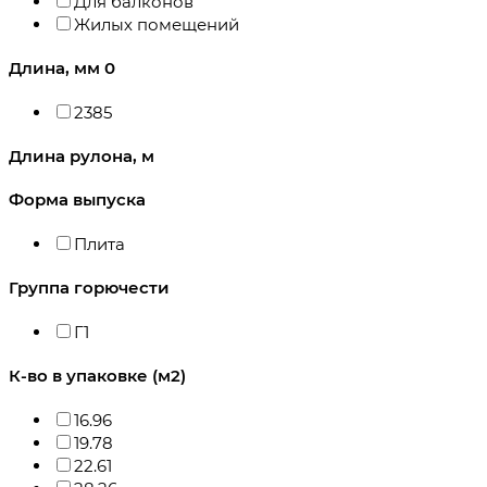
Для балконов
Жилых помещений
Длина, мм
0
2385
Длина рулона, м
Форма выпуска
Плита
Группа горючести
Г1
К-во в упаковке (м2)
16.96
19.78
22.61