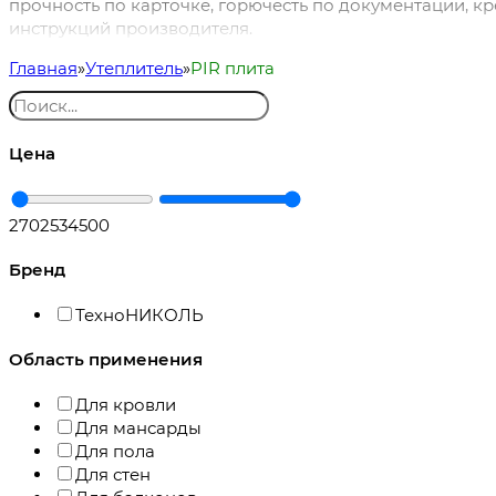
прочность по карточке, горючесть по документации, к
инструкций производителя.
Главная
Утеплитель
PIR плита
Цена
27025
34500
Бренд
ТехноНИКОЛЬ
Область применения
Для кровли
Для мансарды
Для пола
Для стен